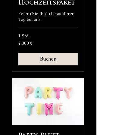
Hochzeitspaket
Feiern Sie Ihren besonderen
Tag bei uns!
1 Std.
2.000
2.000 €
Euro
Buchen