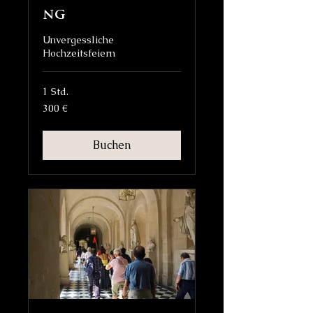
ng
Unvergessliche
Hochzeitsfeiern
1 Std.
300
300 €
Euro
Buchen