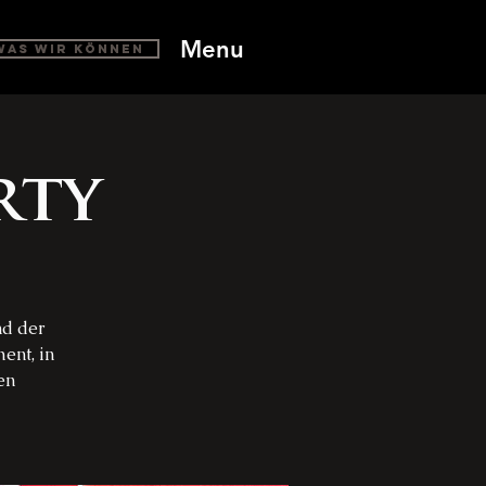
Menu
Was wir können
rty
nd der
ent, in
en