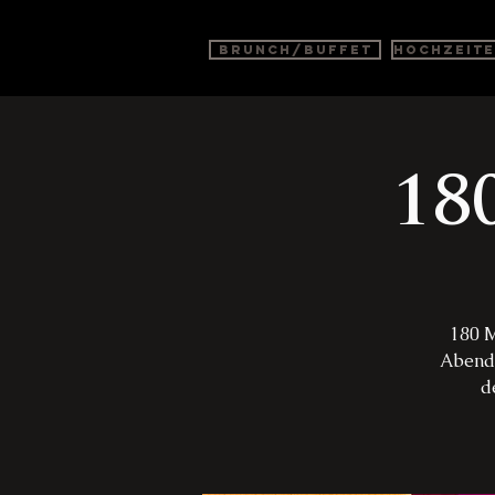
BRUNCH/BUFFET
Hochzeit
18
180 M
Abend 
d