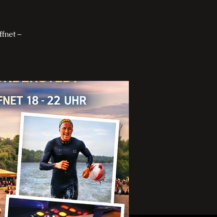
fnet –