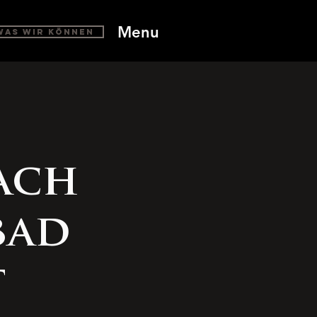
Menu
Was wir können
ach
bad
t