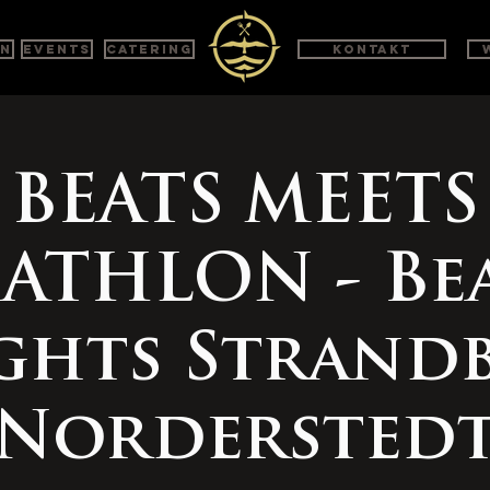
en
Events
Catering
Kontakt
BEATS MEETS
IATHLON - Be
ghts Strand
Nordersted