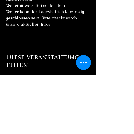
Wetterhinweis:
 Bei 
schlechtem 
Wetter
 kann der Tagesbetrieb 
kurzfristig 
geschlossen
 sein. Bitte checkt vorab 
unsere aktuellen Infos
Diese Veranstaltung
teilen
Kontaktieren Sie Uns
+49 152 52688358
strandz@dinners.de