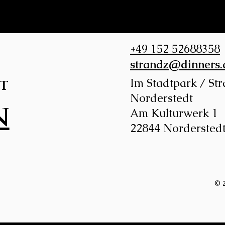
+49 152 52688358
strandz@dinners.
Im Stadtpark / St
t
Norderstedt
n
Am Kulturwerk 1
22844 Nordersted
© 