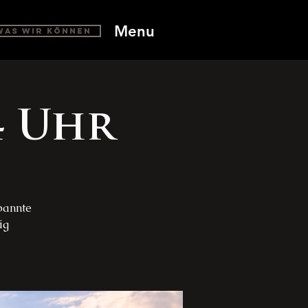
Menu
Was wir können
4 Uhr
pannte
ig