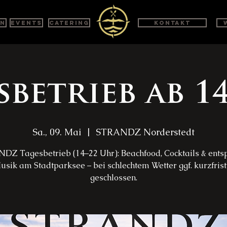
en
Events
Catering
Kontakt
sbetrieb ab 1
Sa., 09. Mai
  |  
STRANDZ Norderstedt
DZ Tagesbetrieb (14–22 Uhr): Beachfood, Cocktails & ents
usik am Stadtparksee – bei schlechtem Wetter ggf. kurzfrist
geschlossen.