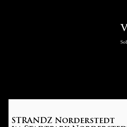
V
Sob
STRANDZ Norderstedt