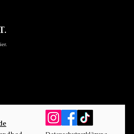
t.
ier.
de