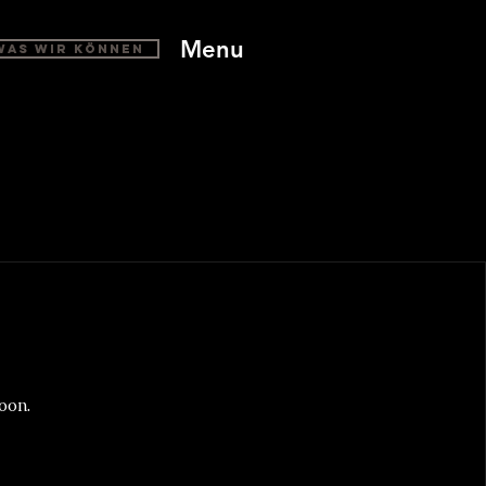
Menu
Was wir können
oon.