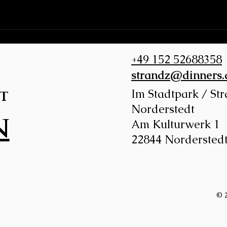
+49 152 52688358
strandz@dinners.
Im Stadtpark / St
t
Norderstedt
n
Am Kulturwerk 1
22844 Nordersted
© 